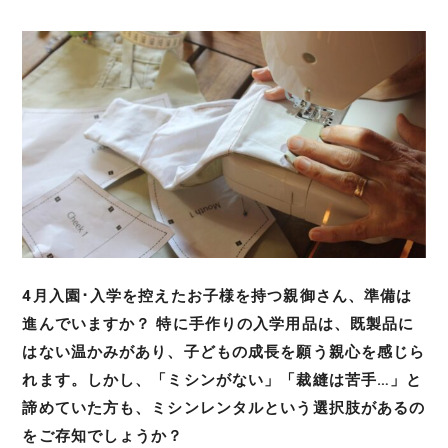
a
w
h
a
i
有
c
i
a
t
n
e
t
t
e
e
b
t
s
n
o
e
A
a
o
r
p
4月入園･入学を控えたお子様を持つ親御さん、準備は
k
p
進んでいますか？ 特に手作りの入学用品は、既製品に
はない温かみがあり、子どもの成長を願う親心を感じら
れます。しかし、「ミシンがない」「裁縫は苦手…」と
諦めていた方も、ミシンレンタルという選択肢があるの
をご存知でしょうか？