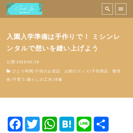
入園入学準備は手作りで！ ミシンレ
ンタルで想いを縫い上げよう
公開:2025/03/26
ひとり時間
/
子供のお世話 お助けグッズ
/
子供用品 整理
術
/
子育て
/
暮らしの工夫
/
洋服
F
T
W
H
L
共