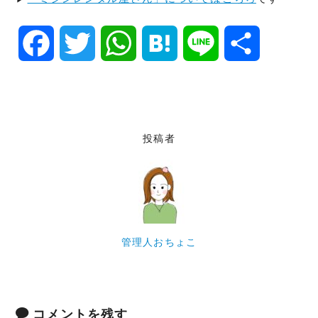
F
T
W
H
L
共
a
w
h
a
i
有
c
i
a
t
n
投稿者
e
t
t
e
e
b
t
s
n
o
e
A
a
管理人おちょこ
o
r
p
k
p
コメントを残す