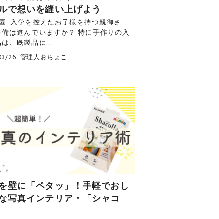
ルで想いを縫い上げよう
入園･入学を控えたお子様を持つ親御さ
準備は進んでいますか？ 特に手作りの入
は、既製品に...
03/26
管理人おちょこ
を壁に「ペタッ」！手軽でおし
な写真インテリア・「シャコ