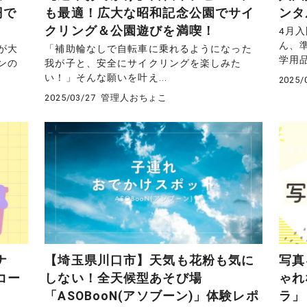
円で
も最適！広大な昭和記念公園でサイ
ンタ
クリング＆公園遊びを満喫！
4月
ん、
が大
「補助輪なしで自転車に乗れるようになった
学用品
ンの
我が子と、安全にサイクリングを楽しみた
い！」そんな願いを叶え...
2025/
2025/03/27
管理人おちょこ
ナ
【埼玉県川口市】天気も花粉も気に
写真
コー
しない！全天候型あそび場
ゃれ
「ASOBooN(アソブーン)」体験レポ
ラ」