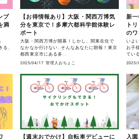
ンプ
【お得情報あり】大阪・関西万博気
新一
を満
分を東京で！多摩六都科学館体験レ
トリ
ポート
のワ
」
大阪・関西万博が開幕！しかし、関東在住で
いよ
きる、
なかなか行けない…そんなあなたに朗報！東京
お子
都西東京市にある多...
ている
2025/04/17
管理人おちょこ
2025/
ワ
【週末おでかけ】自転車デビューに
入園